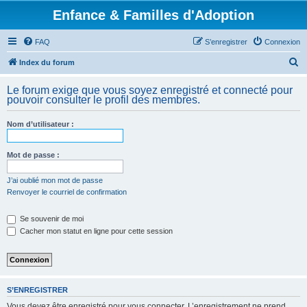
Enfance & Familles d'Adoption
FAQ
S’enregistrer
Connexion
R
Index du forum
e
Le forum exige que vous soyez enregistré et connecté pour
c
pouvoir consulter le profil des membres.
h
Nom d’utilisateur :
e
r
Mot de passe :
c
h
J’ai oublié mon mot de passe
Renvoyer le courriel de confirmation
e
r
Se souvenir de moi
Cacher mon statut en ligne pour cette session
S’ENREGISTRER
Vous devez être enregistré pour vous connecter. L’enregistrement ne prend