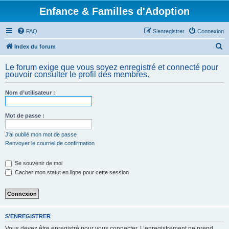
Enfance & Familles d'Adoption
FAQ
S’enregistrer
Connexion
R
Index du forum
e
Le forum exige que vous soyez enregistré et connecté pour
c
pouvoir consulter le profil des membres.
h
Nom d’utilisateur :
e
r
Mot de passe :
c
h
J’ai oublié mon mot de passe
Renvoyer le courriel de confirmation
e
r
Se souvenir de moi
Cacher mon statut en ligne pour cette session
S’ENREGISTRER
Vous devez être enregistré pour vous connecter. L’enregistrement ne prend