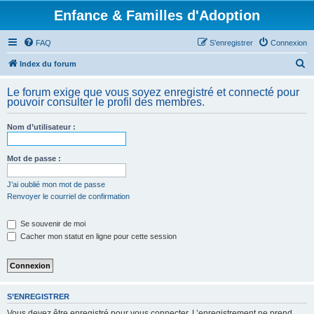
Enfance & Familles d'Adoption
FAQ
S’enregistrer
Connexion
R
Index du forum
e
Le forum exige que vous soyez enregistré et connecté pour
c
pouvoir consulter le profil des membres.
h
Nom d’utilisateur :
e
r
Mot de passe :
c
h
J’ai oublié mon mot de passe
Renvoyer le courriel de confirmation
e
r
Se souvenir de moi
Cacher mon statut en ligne pour cette session
S’ENREGISTRER
Vous devez être enregistré pour vous connecter. L’enregistrement ne prend