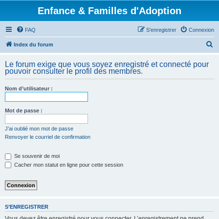
Enfance & Familles d'Adoption
FAQ
S’enregistrer
Connexion
R
Index du forum
e
Le forum exige que vous soyez enregistré et connecté pour
c
pouvoir consulter le profil des membres.
h
Nom d’utilisateur :
e
r
Mot de passe :
c
h
J’ai oublié mon mot de passe
Renvoyer le courriel de confirmation
e
r
Se souvenir de moi
Cacher mon statut en ligne pour cette session
S’ENREGISTRER
Vous devez être enregistré pour vous connecter. L’enregistrement ne prend