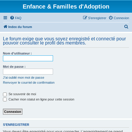
Enfance & Familles d'Adoption
FAQ
S’enregistrer
Connexion
R
Index du forum
e
Le forum exige que vous soyez enregistré et connecté pour
c
pouvoir consulter le profil des membres.
h
Nom d’utilisateur :
e
r
Mot de passe :
c
h
J’ai oublié mon mot de passe
Renvoyer le courriel de confirmation
e
r
Se souvenir de moi
Cacher mon statut en ligne pour cette session
S’ENREGISTRER
Vous devez être enregistré pour vous connecter. L’enregistrement ne prend