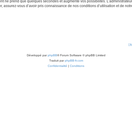
ment ne prend que quelques secondes et augmente vos possibilités. L’administrate
 assurez-vous d’avoir pris connaissance de nos conditions d’utilisation et de notre 
N
Développé par
phpBB
® Forum Software © phpBB Limited
Traduit par
phpBB-fr.com
Confidentialité
|
Conditions