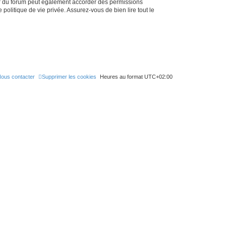
ur du forum peut également accorder des permissions
politique de vie privée. Assurez-vous de bien lire tout le
ous contacter
Supprimer les cookies
Heures au format
UTC+02:00