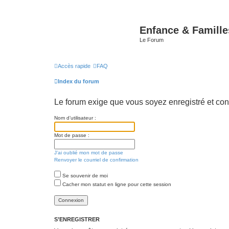
Enfance & Famille
Le Forum
Accès rapide
FAQ
Index du forum
Le forum exige que vous soyez enregistré et con
Nom d’utilisateur :
Mot de passe :
J’ai oublié mon mot de passe
Renvoyer le courriel de confirmation
Se souvenir de moi
Cacher mon statut en ligne pour cette session
S’ENREGISTRER