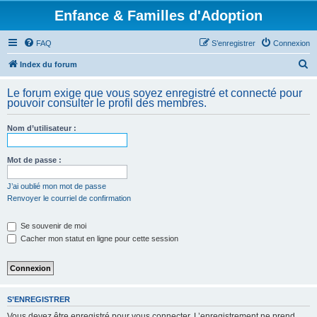
Enfance & Familles d'Adoption
FAQ
S’enregistrer
Connexion
R
Index du forum
e
Le forum exige que vous soyez enregistré et connecté pour
c
pouvoir consulter le profil des membres.
h
Nom d’utilisateur :
e
r
Mot de passe :
c
h
J’ai oublié mon mot de passe
Renvoyer le courriel de confirmation
e
r
Se souvenir de moi
Cacher mon statut en ligne pour cette session
S’ENREGISTRER
Vous devez être enregistré pour vous connecter. L’enregistrement ne prend