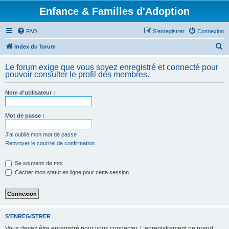
Enfance & Familles d'Adoption
FAQ
S’enregistrer
Connexion
R
Index du forum
e
Le forum exige que vous soyez enregistré et connecté pour
c
pouvoir consulter le profil des membres.
h
Nom d’utilisateur :
e
r
Mot de passe :
c
h
J’ai oublié mon mot de passe
Renvoyer le courriel de confirmation
e
r
Se souvenir de moi
Cacher mon statut en ligne pour cette session
S’ENREGISTRER
Vous devez être enregistré pour vous connecter. L’enregistrement ne prend