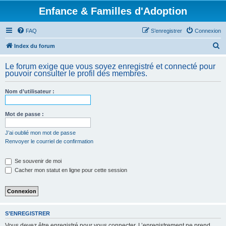
Enfance & Familles d'Adoption
FAQ
S’enregistrer
Connexion
R
Index du forum
e
Le forum exige que vous soyez enregistré et connecté pour
c
pouvoir consulter le profil des membres.
h
Nom d’utilisateur :
e
r
Mot de passe :
c
h
J’ai oublié mon mot de passe
Renvoyer le courriel de confirmation
e
r
Se souvenir de moi
Cacher mon statut en ligne pour cette session
S’ENREGISTRER
Vous devez être enregistré pour vous connecter. L’enregistrement ne prend