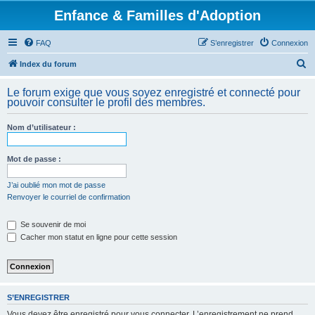
Enfance & Familles d'Adoption
FAQ
S’enregistrer
Connexion
R
Index du forum
e
Le forum exige que vous soyez enregistré et connecté pour
c
pouvoir consulter le profil des membres.
h
Nom d’utilisateur :
e
r
Mot de passe :
c
h
J’ai oublié mon mot de passe
Renvoyer le courriel de confirmation
e
r
Se souvenir de moi
Cacher mon statut en ligne pour cette session
S’ENREGISTRER
Vous devez être enregistré pour vous connecter. L’enregistrement ne prend