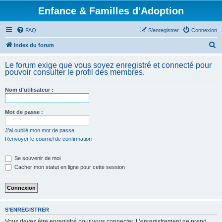
Enfance & Familles d'Adoption
FAQ
S’enregistrer
Connexion
R
Index du forum
e
Le forum exige que vous soyez enregistré et connecté pour
c
pouvoir consulter le profil des membres.
h
Nom d’utilisateur :
e
r
Mot de passe :
c
h
J’ai oublié mon mot de passe
Renvoyer le courriel de confirmation
e
r
Se souvenir de moi
Cacher mon statut en ligne pour cette session
S’ENREGISTRER
Vous devez être enregistré pour vous connecter. L’enregistrement ne prend