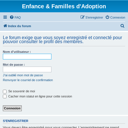
Enfance & Familles d'Adoption
FAQ
S’enregistrer
Connexion
R
Index du forum
e
Le forum exige que vous soyez enregistré et connecté pour
c
pouvoir consulter le profil des membres.
h
Nom d’utilisateur :
e
r
Mot de passe :
c
h
J’ai oublié mon mot de passe
Renvoyer le courriel de confirmation
e
r
Se souvenir de moi
Cacher mon statut en ligne pour cette session
S’ENREGISTRER
Vous devez être enregistré pour vous connecter. L’enregistrement ne prend