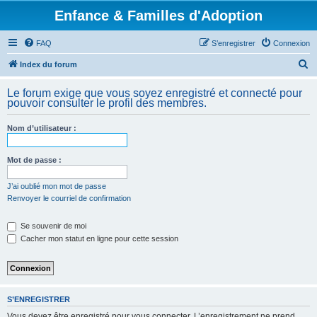
Enfance & Familles d'Adoption
FAQ
S’enregistrer
Connexion
R
Index du forum
e
Le forum exige que vous soyez enregistré et connecté pour
c
pouvoir consulter le profil des membres.
h
Nom d’utilisateur :
e
r
Mot de passe :
c
h
J’ai oublié mon mot de passe
Renvoyer le courriel de confirmation
e
r
Se souvenir de moi
Cacher mon statut en ligne pour cette session
S’ENREGISTRER
Vous devez être enregistré pour vous connecter. L’enregistrement ne prend