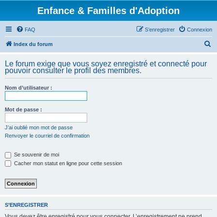
Enfance & Familles d'Adoption
FAQ
S’enregistrer
Connexion
R
Index du forum
e
Le forum exige que vous soyez enregistré et connecté pour
c
pouvoir consulter le profil des membres.
h
Nom d’utilisateur :
e
r
Mot de passe :
c
h
J’ai oublié mon mot de passe
Renvoyer le courriel de confirmation
e
r
Se souvenir de moi
Cacher mon statut en ligne pour cette session
S’ENREGISTRER
Vous devez être enregistré pour vous connecter. L’enregistrement ne prend