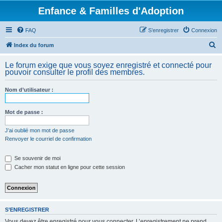
Enfance & Familles d'Adoption
FAQ
S’enregistrer
Connexion
R
Index du forum
e
Le forum exige que vous soyez enregistré et connecté pour
c
pouvoir consulter le profil des membres.
h
Nom d’utilisateur :
e
r
Mot de passe :
c
h
J’ai oublié mon mot de passe
Renvoyer le courriel de confirmation
e
r
Se souvenir de moi
Cacher mon statut en ligne pour cette session
S’ENREGISTRER
Vous devez être enregistré pour vous connecter. L’enregistrement ne prend