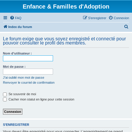
Enfance & Familles d'Adoption
FAQ
S’enregistrer
Connexion
R
Index du forum
e
Le forum exige que vous soyez enregistré et connecté pour
c
pouvoir consulter le profil des membres.
h
Nom d’utilisateur :
e
r
Mot de passe :
c
h
J’ai oublié mon mot de passe
Renvoyer le courriel de confirmation
e
r
Se souvenir de moi
Cacher mon statut en ligne pour cette session
S’ENREGISTRER
Vous devez être enregistré pour vous connecter. L’enregistrement ne prend