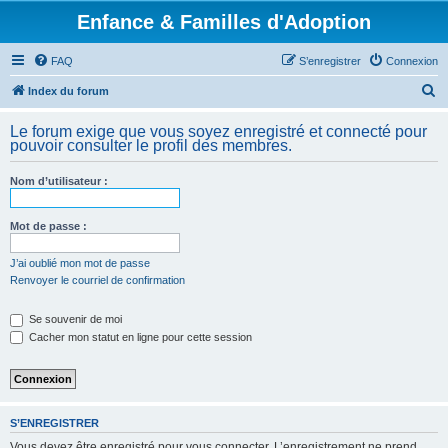
Enfance & Familles d'Adoption
FAQ
S’enregistrer
Connexion
R
Index du forum
e
Le forum exige que vous soyez enregistré et connecté pour
c
pouvoir consulter le profil des membres.
h
Nom d’utilisateur :
e
r
Mot de passe :
c
h
J’ai oublié mon mot de passe
Renvoyer le courriel de confirmation
e
r
Se souvenir de moi
Cacher mon statut en ligne pour cette session
S’ENREGISTRER
Vous devez être enregistré pour vous connecter. L’enregistrement ne prend