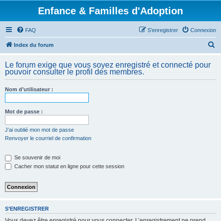
Enfance & Familles d'Adoption
FAQ
S’enregistrer
Connexion
R
Index du forum
e
Le forum exige que vous soyez enregistré et connecté pour
c
pouvoir consulter le profil des membres.
h
Nom d’utilisateur :
e
r
Mot de passe :
c
h
J’ai oublié mon mot de passe
Renvoyer le courriel de confirmation
e
r
Se souvenir de moi
Cacher mon statut en ligne pour cette session
S’ENREGISTRER
Vous devez être enregistré pour vous connecter. L’enregistrement ne prend