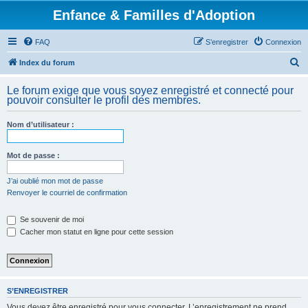
Enfance & Familles d'Adoption
FAQ
S’enregistrer
Connexion
R
Index du forum
e
Le forum exige que vous soyez enregistré et connecté pour
c
pouvoir consulter le profil des membres.
h
Nom d’utilisateur :
e
r
Mot de passe :
c
h
J’ai oublié mon mot de passe
Renvoyer le courriel de confirmation
e
r
Se souvenir de moi
Cacher mon statut en ligne pour cette session
S’ENREGISTRER
Vous devez être enregistré pour vous connecter. L’enregistrement ne prend