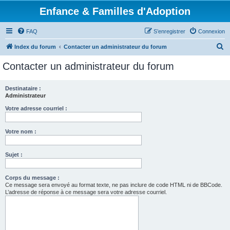
Enfance & Familles d'Adoption
FAQ
S’enregistrer
Connexion
R
Index du forum
Contacter un administrateur du forum
e
Contacter un administrateur du forum
c
h
Destinataire :
Administrateur
e
r
Votre adresse courriel :
c
Votre nom :
h
e
Sujet :
r
Corps du message :
Ce message sera envoyé au format texte, ne pas inclure de code HTML ni de BBCode.
L’adresse de réponse à ce message sera votre adresse courriel.