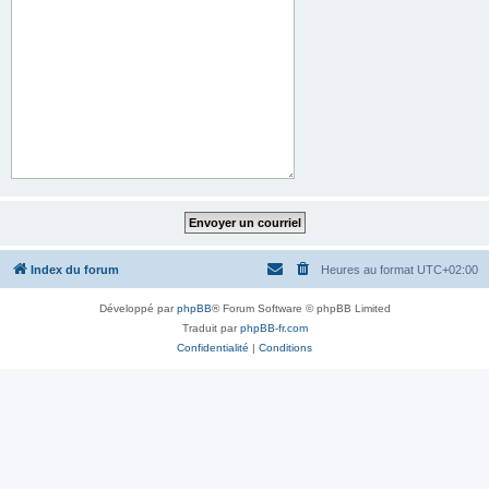
Index du forum
Heures au format
UTC+02:00
Développé par
phpBB
® Forum Software © phpBB Limited
Traduit par
phpBB-fr.com
Confidentialité
|
Conditions