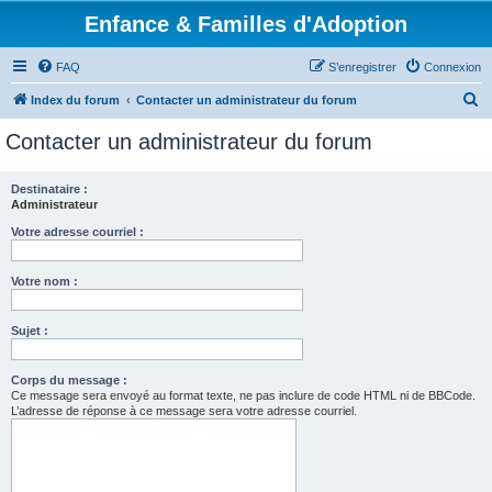
Enfance & Familles d'Adoption
FAQ
S’enregistrer
Connexion
R
Index du forum
Contacter un administrateur du forum
e
Contacter un administrateur du forum
c
h
Destinataire :
Administrateur
e
r
Votre adresse courriel :
c
Votre nom :
h
e
Sujet :
r
Corps du message :
Ce message sera envoyé au format texte, ne pas inclure de code HTML ni de BBCode.
L’adresse de réponse à ce message sera votre adresse courriel.