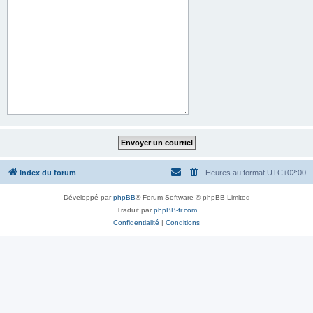
Index du forum
Heures au format
UTC+02:00
Développé par
phpBB
® Forum Software © phpBB Limited
Traduit par
phpBB-fr.com
Confidentialité
|
Conditions