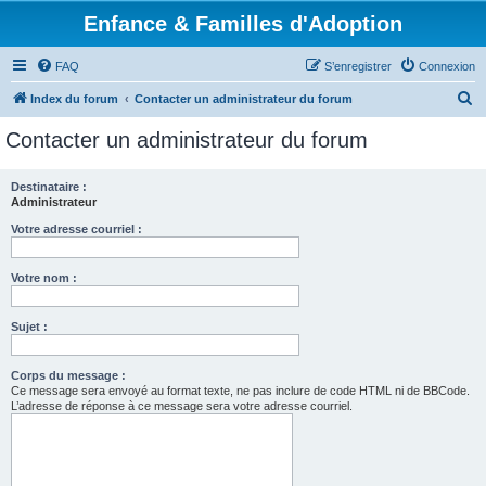
Enfance & Familles d'Adoption
FAQ
S’enregistrer
Connexion
R
Index du forum
Contacter un administrateur du forum
e
Contacter un administrateur du forum
c
h
Destinataire :
Administrateur
e
r
Votre adresse courriel :
c
Votre nom :
h
e
Sujet :
r
Corps du message :
Ce message sera envoyé au format texte, ne pas inclure de code HTML ni de BBCode.
L’adresse de réponse à ce message sera votre adresse courriel.