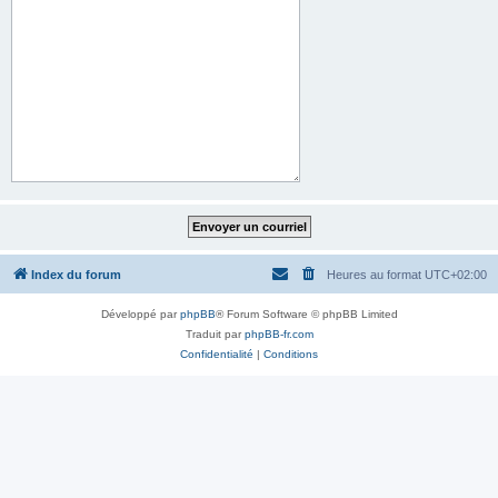
Index du forum
Heures au format
UTC+02:00
Développé par
phpBB
® Forum Software © phpBB Limited
Traduit par
phpBB-fr.com
Confidentialité
|
Conditions