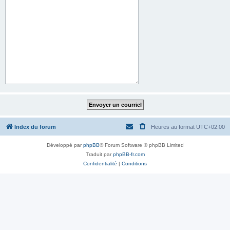
Index du forum
Heures au format
UTC+02:00
Développé par
phpBB
® Forum Software © phpBB Limited
Traduit par
phpBB-fr.com
Confidentialité
|
Conditions