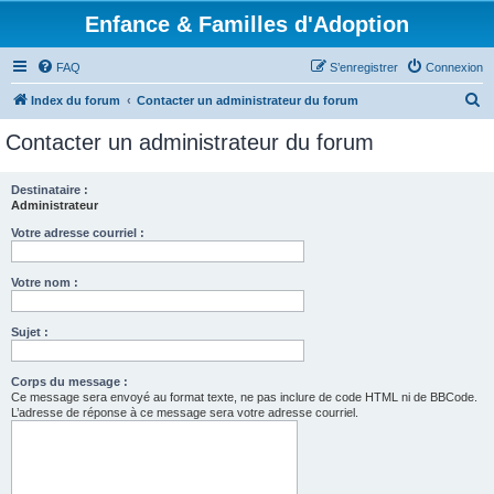
Enfance & Familles d'Adoption
FAQ
S’enregistrer
Connexion
R
Index du forum
Contacter un administrateur du forum
e
Contacter un administrateur du forum
c
h
Destinataire :
Administrateur
e
r
Votre adresse courriel :
c
Votre nom :
h
e
Sujet :
r
Corps du message :
Ce message sera envoyé au format texte, ne pas inclure de code HTML ni de BBCode.
L’adresse de réponse à ce message sera votre adresse courriel.