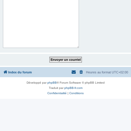
Index du forum
Heures au format
UTC+02:00
Développé par
phpBB
® Forum Software © phpBB Limited
Traduit par
phpBB-fr.com
Confidentialité
|
Conditions