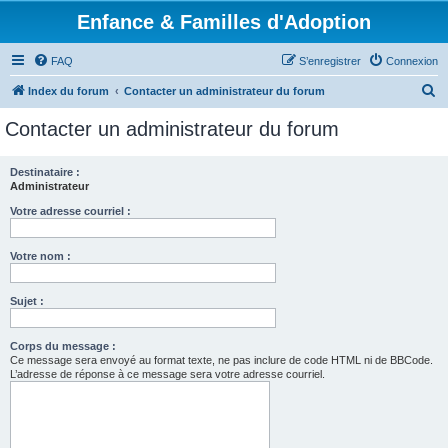
Enfance & Familles d'Adoption
FAQ
S’enregistrer
Connexion
R
Index du forum
Contacter un administrateur du forum
e
Contacter un administrateur du forum
c
h
Destinataire :
Administrateur
e
r
Votre adresse courriel :
c
Votre nom :
h
e
Sujet :
r
Corps du message :
Ce message sera envoyé au format texte, ne pas inclure de code HTML ni de BBCode.
L’adresse de réponse à ce message sera votre adresse courriel.