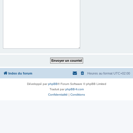
Index du forum
Heures au format
UTC+02:00
Développé par
phpBB
® Forum Software © phpBB Limited
Traduit par
phpBB-fr.com
Confidentialité
|
Conditions