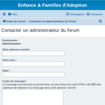
Enfance & Familles d'Adoption
FAQ
S’enregistrer
Connexion
R
Index du forum
Contacter un administrateur du forum
e
Contacter un administrateur du forum
c
h
Destinataire :
Administrateur
e
r
Votre adresse courriel :
c
Votre nom :
h
e
Sujet :
r
Corps du message :
Ce message sera envoyé au format texte, ne pas inclure de code HTML ni de BBCode.
L’adresse de réponse à ce message sera votre adresse courriel.