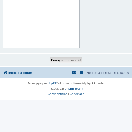
Index du forum
Heures au format
UTC+02:00
Développé par
phpBB
® Forum Software © phpBB Limited
Traduit par
phpBB-fr.com
Confidentialité
|
Conditions