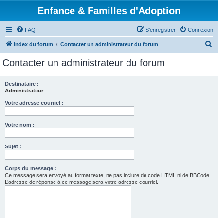
Enfance & Familles d'Adoption
FAQ
S’enregistrer
Connexion
R
Index du forum
Contacter un administrateur du forum
e
Contacter un administrateur du forum
c
h
Destinataire :
Administrateur
e
r
Votre adresse courriel :
c
Votre nom :
h
e
Sujet :
r
Corps du message :
Ce message sera envoyé au format texte, ne pas inclure de code HTML ni de BBCode.
L’adresse de réponse à ce message sera votre adresse courriel.