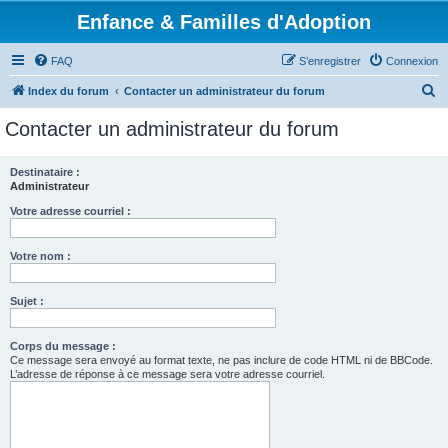
Enfance & Familles d'Adoption
FAQ
S’enregistrer
Connexion
R
Index du forum
Contacter un administrateur du forum
e
Contacter un administrateur du forum
c
h
Destinataire :
Administrateur
e
r
Votre adresse courriel :
c
Votre nom :
h
e
Sujet :
r
Corps du message :
Ce message sera envoyé au format texte, ne pas inclure de code HTML ni de BBCode.
L’adresse de réponse à ce message sera votre adresse courriel.