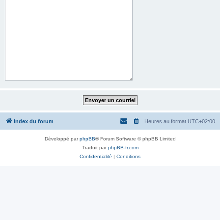
Index du forum
Heures au format
UTC+02:00
Développé par
phpBB
® Forum Software © phpBB Limited
Traduit par
phpBB-fr.com
Confidentialité
|
Conditions