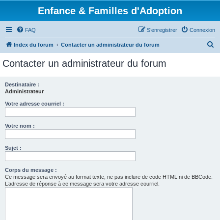
Enfance & Familles d'Adoption
FAQ
S’enregistrer
Connexion
R
Index du forum
Contacter un administrateur du forum
e
Contacter un administrateur du forum
c
h
Destinataire :
Administrateur
e
r
Votre adresse courriel :
c
Votre nom :
h
e
Sujet :
r
Corps du message :
Ce message sera envoyé au format texte, ne pas inclure de code HTML ni de BBCode.
L’adresse de réponse à ce message sera votre adresse courriel.