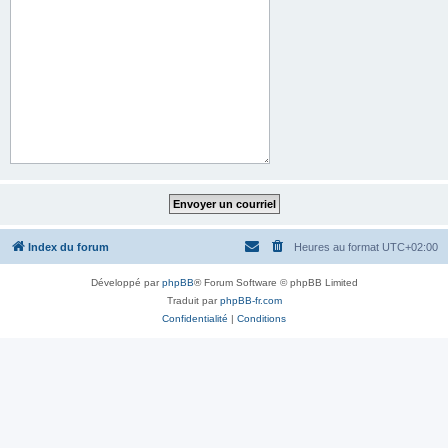
Index du forum
Heures au format
UTC+02:00
Développé par
phpBB
® Forum Software © phpBB Limited
Traduit par
phpBB-fr.com
Confidentialité
|
Conditions