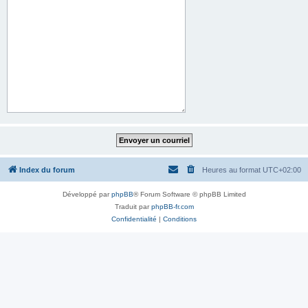
Index du forum
Heures au format
UTC+02:00
Développé par
phpBB
® Forum Software © phpBB Limited
Traduit par
phpBB-fr.com
Confidentialité
|
Conditions