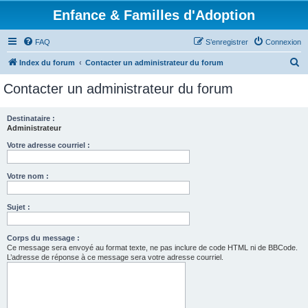
Enfance & Familles d'Adoption
FAQ
S’enregistrer
Connexion
R
Index du forum
Contacter un administrateur du forum
e
Contacter un administrateur du forum
c
h
Destinataire :
Administrateur
e
r
Votre adresse courriel :
c
Votre nom :
h
e
Sujet :
r
Corps du message :
Ce message sera envoyé au format texte, ne pas inclure de code HTML ni de BBCode.
L’adresse de réponse à ce message sera votre adresse courriel.