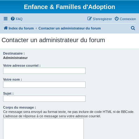
Enfance & Familles d'Adoption
FAQ
S’enregistrer
Connexion
R
Index du forum
Contacter un administrateur du forum
e
Contacter un administrateur du forum
c
h
Destinataire :
Administrateur
e
r
Votre adresse courriel :
c
Votre nom :
h
e
Sujet :
r
Corps du message :
Ce message sera envoyé au format texte, ne pas inclure de code HTML ni de BBCode.
L’adresse de réponse à ce message sera votre adresse courriel.