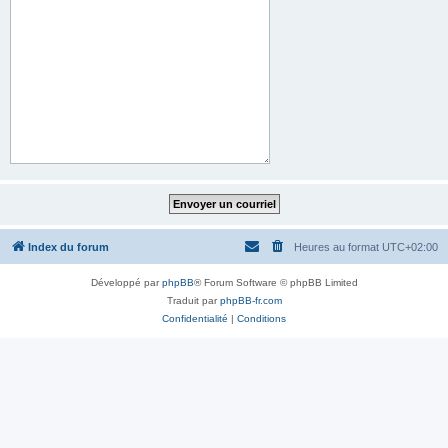
Index du forum
Heures au format
UTC+02:00
Développé par
phpBB
® Forum Software © phpBB Limited
Traduit par
phpBB-fr.com
Confidentialité
|
Conditions