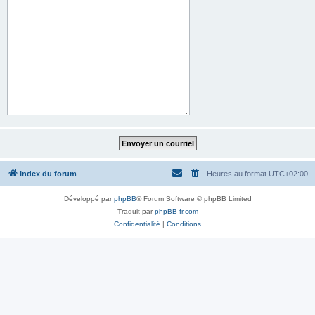
Index du forum
Heures au format
UTC+02:00
Développé par
phpBB
® Forum Software © phpBB Limited
Traduit par
phpBB-fr.com
Confidentialité
|
Conditions