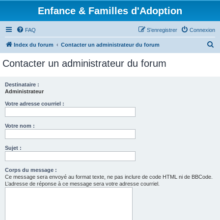
Enfance & Familles d'Adoption
FAQ
S’enregistrer
Connexion
R
Index du forum
Contacter un administrateur du forum
e
Contacter un administrateur du forum
c
h
Destinataire :
Administrateur
e
r
Votre adresse courriel :
c
Votre nom :
h
e
Sujet :
r
Corps du message :
Ce message sera envoyé au format texte, ne pas inclure de code HTML ni de BBCode.
L’adresse de réponse à ce message sera votre adresse courriel.