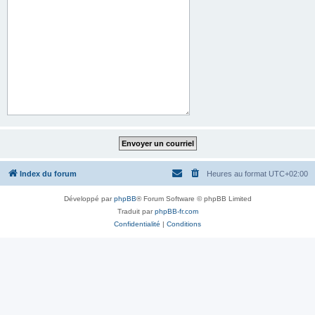
Index du forum
Heures au format
UTC+02:00
Développé par
phpBB
® Forum Software © phpBB Limited
Traduit par
phpBB-fr.com
Confidentialité
|
Conditions