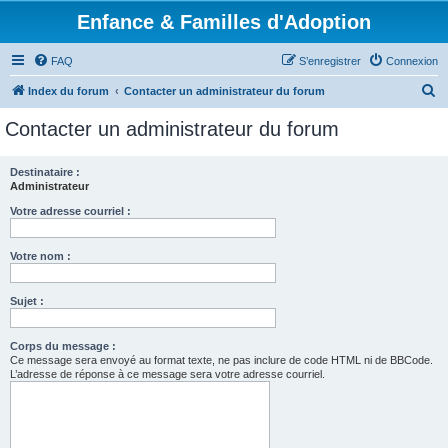
Enfance & Familles d'Adoption
FAQ
S’enregistrer
Connexion
R
Index du forum
Contacter un administrateur du forum
e
Contacter un administrateur du forum
c
h
Destinataire :
Administrateur
e
r
Votre adresse courriel :
c
Votre nom :
h
e
Sujet :
r
Corps du message :
Ce message sera envoyé au format texte, ne pas inclure de code HTML ni de BBCode.
L’adresse de réponse à ce message sera votre adresse courriel.