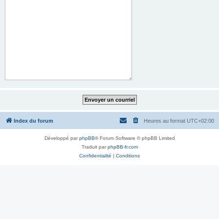
Index du forum
Heures au format
UTC+02:00
Développé par
phpBB
® Forum Software © phpBB Limited
Traduit par
phpBB-fr.com
Confidentialité
|
Conditions