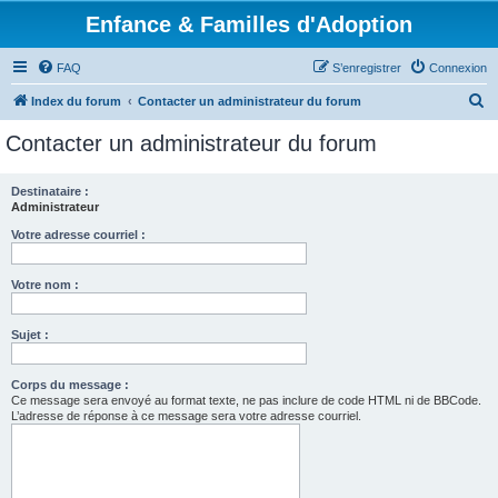
Enfance & Familles d'Adoption
FAQ
S’enregistrer
Connexion
R
Index du forum
Contacter un administrateur du forum
e
Contacter un administrateur du forum
c
h
Destinataire :
Administrateur
e
r
Votre adresse courriel :
c
Votre nom :
h
e
Sujet :
r
Corps du message :
Ce message sera envoyé au format texte, ne pas inclure de code HTML ni de BBCode.
L’adresse de réponse à ce message sera votre adresse courriel.