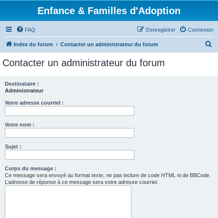
Enfance & Familles d'Adoption
FAQ
S’enregistrer
Connexion
R
Index du forum
Contacter un administrateur du forum
e
Contacter un administrateur du forum
c
h
Destinataire :
Administrateur
e
r
Votre adresse courriel :
c
Votre nom :
h
e
Sujet :
r
Corps du message :
Ce message sera envoyé au format texte, ne pas inclure de code HTML ni de BBCode.
L’adresse de réponse à ce message sera votre adresse courriel.