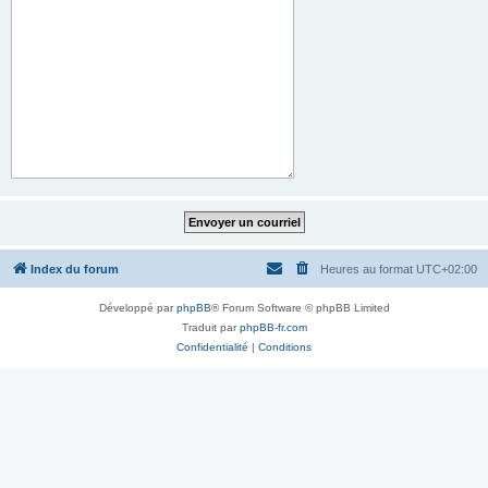
Index du forum
Heures au format
UTC+02:00
Développé par
phpBB
® Forum Software © phpBB Limited
Traduit par
phpBB-fr.com
Confidentialité
|
Conditions