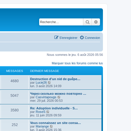
Rechercher
Recherche avancé
S’enregistrer
Connexion
Nous sommes le jeu. 6 août 2026 05:56
Marquer tous les forums comme lus
MESSAGES
DERNIER MESSAGE
Destruction d'un nid de guêpe…
4680
V
par
Lucie26
o
lun. 3 août 2026 14:09
i
r
Через сколько можно повторно …
5047
l
V
par
Casvirtapougs
e
o
mer. 29 juil. 2026 00:53
d
i
e
r
Re: Adoption individuelle - S…
3580
r
l
V
par
RoseS
n
e
o
jeu. 11 juin 2026 09:59
i
d
i
e
e
r
Vous connaissez un site consa…
r
252
r
l
V
par
Mariange
m
n
e
o
lun. 3 août 2026 15:36