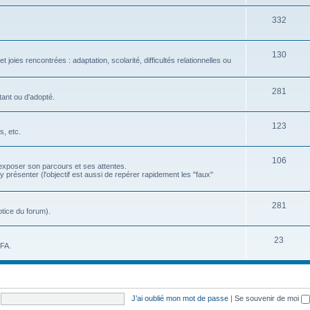
332
130
 joies rencontrées : adaptation, scolarité, difficultés relationnelles ou
281
ant ou d'adopté.
123
, etc.
106
exposer son parcours et ses attentes.
résenter (l'objectif est aussi de repérer rapidement les "faux"
281
tice du forum).
23
EFA.
J’ai oublié mon mot de passe
|
Se souvenir de moi