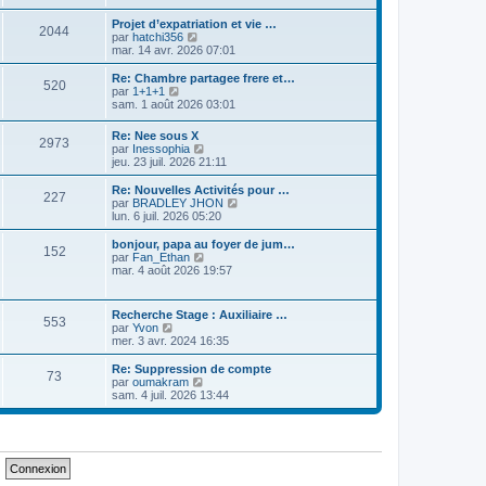
e
i
d
i
s
e
e
r
Projet d’expatriation et vie …
s
r
2044
r
l
V
par
hatchi356
a
m
n
e
o
mar. 14 avr. 2026 07:01
g
e
i
d
i
e
s
e
e
r
Re: Chambre partagee frere et…
s
r
520
r
l
V
par
1+1+1
a
m
n
e
o
sam. 1 août 2026 03:01
g
e
i
d
i
e
s
e
e
r
Re: Nee sous X
s
r
r
2973
l
V
par
Inessophia
a
m
n
e
o
jeu. 23 juil. 2026 21:11
g
e
i
d
i
e
s
e
e
r
Re: Nouvelles Activités pour …
s
r
r
227
l
V
par
BRADLEY JHON
a
m
n
e
o
lun. 6 juil. 2026 05:20
g
e
i
d
i
e
s
e
e
r
bonjour, papa au foyer de jum…
s
r
152
r
l
V
par
Fan_Ethan
a
m
n
e
o
mar. 4 août 2026 19:57
g
e
i
d
i
e
s
e
e
r
s
r
r
l
a
Recherche Stage : Auxiliaire …
m
n
553
e
g
V
par
Yvon
e
i
d
e
o
mer. 3 avr. 2024 16:35
s
e
e
i
s
r
r
r
Re: Suppression de compte
a
m
n
73
l
V
par
oumakram
g
e
i
e
o
sam. 4 juil. 2026 13:44
e
s
e
d
i
s
r
e
r
a
m
r
l
g
e
n
e
e
s
i
d
s
e
e
a
r
r