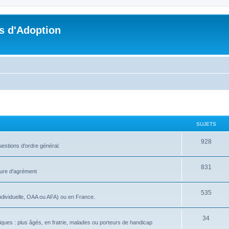
s d'Adoption
SUJETS
928
uestions d'ordre général.
831
dure d'agrément
535
ndividuelle, OAA ou AFA) ou en France.
34
iques : plus âgés, en fratrie, malades ou porteurs de handicap