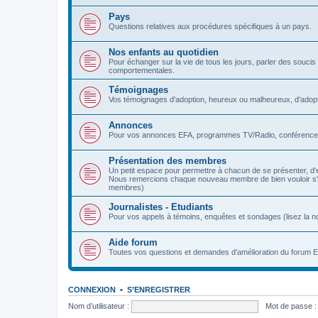
Pays
Questions relatives aux procédures spécifiques à un pays.
Nos enfants au quotidien
Pour échanger sur la vie de tous les jours, parler des soucis et
comportementales.
Témoignages
Vos témoignages d'adoption, heureux ou malheureux, d'adopt
Annonces
Pour vos annonces EFA, programmes TV/Radio, conférences
Présentation des membres
Un petit espace pour permettre à chacun de se présenter, d'
Nous remercions chaque nouveau membre de bien vouloir s'y p
membres)
Journalistes - Etudiants
Pour vos appels à témoins, enquêtes et sondages (lisez la no
Aide forum
Toutes vos questions et demandes d'amélioration du forum 
CONNEXION
•
S’ENREGISTRER
Nom d’utilisateur :
Mot de passe :