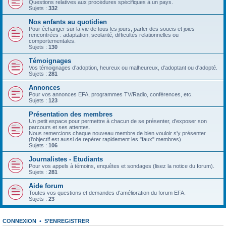
Questions relatives aux procédures spécifiques à un pays.
Sujets :
332
Nos enfants au quotidien
Pour échanger sur la vie de tous les jours, parler des soucis et joies
rencontrées : adaptation, scolarité, difficultés relationnelles ou
comportementales.
Sujets :
130
Témoignages
Vos témoignages d'adoption, heureux ou malheureux, d'adoptant ou d'adopté.
Sujets :
281
Annonces
Pour vos annonces EFA, programmes TV/Radio, conférences, etc.
Sujets :
123
Présentation des membres
Un petit espace pour permettre à chacun de se présenter, d'exposer son
parcours et ses attentes.
Nous remercions chaque nouveau membre de bien vouloir s'y présenter
(l'objectif est aussi de repérer rapidement les "faux" membres)
Sujets :
106
Journalistes - Etudiants
Pour vos appels à témoins, enquêtes et sondages (lisez la notice du forum).
Sujets :
281
Aide forum
Toutes vos questions et demandes d'amélioration du forum EFA.
Sujets :
23
CONNEXION
•
S’ENREGISTRER