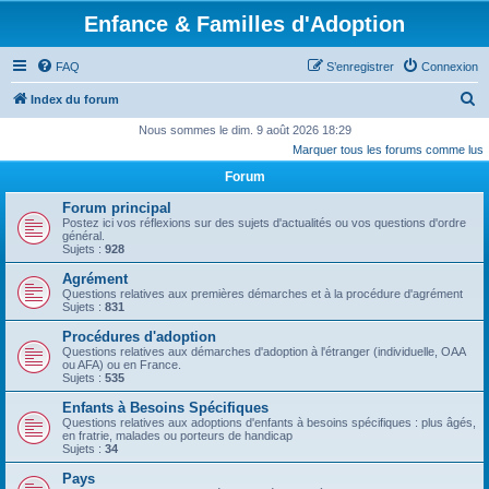
Enfance & Familles d'Adoption
FAQ
S’enregistrer
Connexion
R
Index du forum
e
Nous sommes le dim. 9 août 2026 18:29
Marquer tous les forums comme lus
c
Forum
h
e
Forum principal
Postez ici vos réflexions sur des sujets d'actualités ou vos questions d'ordre
r
général.
Sujets :
928
c
Agrément
h
Questions relatives aux premières démarches et à la procédure d'agrément
Sujets :
831
e
r
Procédures d'adoption
Questions relatives aux démarches d'adoption à l'étranger (individuelle, OAA
ou AFA) ou en France.
Sujets :
535
Enfants à Besoins Spécifiques
Questions relatives aux adoptions d'enfants à besoins spécifiques : plus âgés,
en fratrie, malades ou porteurs de handicap
Sujets :
34
Pays