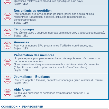
Questions relatives aux procédures spécifiques à un pays.
Sujets :
332
Nos enfants au quotidien
Pour échanger sur la vie de tous les jours, parler des soucis et joies
rencontrées : adaptation, scolarité, difficultés relationnelles ou
comportementales.
Sujets :
130
Témoignages
Vos témoignages d'adoption, heureux ou malheureux, d'adoptant ou d'adopté.
Sujets :
281
Annonces
Pour vos annonces EFA, programmes TV/Radio, conférences, etc.
Sujets :
123
Présentation des membres
Un petit espace pour permettre à chacun de se présenter, d'exposer son
parcours et ses attentes.
Nous remercions chaque nouveau membre de bien vouloir s'y présenter
(l'objectif est aussi de repérer rapidement les "faux" membres)
Sujets :
106
Journalistes - Etudiants
Pour vos appels à témoins, enquêtes et sondages (lisez la notice du forum).
Sujets :
281
Aide forum
Toutes vos questions et demandes d'amélioration du forum EFA.
Sujets :
23
CONNEXION
•
S’ENREGISTRER