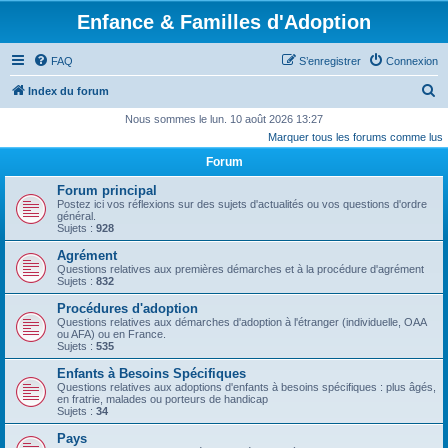
Enfance & Familles d'Adoption
FAQ
S’enregistrer
Connexion
R
Index du forum
e
Nous sommes le lun. 10 août 2026 13:27
Marquer tous les forums comme lus
c
Forum
h
e
Forum principal
Postez ici vos réflexions sur des sujets d'actualités ou vos questions d'ordre
r
général.
Sujets :
928
c
Agrément
h
Questions relatives aux premières démarches et à la procédure d'agrément
Sujets :
832
e
r
Procédures d'adoption
Questions relatives aux démarches d'adoption à l'étranger (individuelle, OAA
ou AFA) ou en France.
Sujets :
535
Enfants à Besoins Spécifiques
Questions relatives aux adoptions d'enfants à besoins spécifiques : plus âgés,
en fratrie, malades ou porteurs de handicap
Sujets :
34
Pays