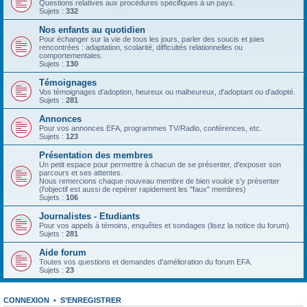
Questions relatives aux procédures spécifiques à un pays.
Sujets :
332
Nos enfants au quotidien
Pour échanger sur la vie de tous les jours, parler des soucis et joies
rencontrées : adaptation, scolarité, difficultés relationnelles ou
comportementales.
Sujets :
130
Témoignages
Vos témoignages d'adoption, heureux ou malheureux, d'adoptant ou d'adopté.
Sujets :
281
Annonces
Pour vos annonces EFA, programmes TV/Radio, conférences, etc.
Sujets :
123
Présentation des membres
Un petit espace pour permettre à chacun de se présenter, d'exposer son
parcours et ses attentes.
Nous remercions chaque nouveau membre de bien vouloir s'y présenter
(l'objectif est aussi de repérer rapidement les "faux" membres)
Sujets :
106
Journalistes - Etudiants
Pour vos appels à témoins, enquêtes et sondages (lisez la notice du forum).
Sujets :
281
Aide forum
Toutes vos questions et demandes d'amélioration du forum EFA.
Sujets :
23
CONNEXION
•
S’ENREGISTRER