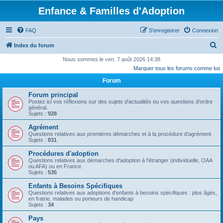
Enfance & Familles d'Adoption
FAQ
S’enregistrer
Connexion
R
Index du forum
e
Nous sommes le ven. 7 août 2026 14:38
Marquer tous les forums comme lus
c
Forum
h
e
Forum principal
Postez ici vos réflexions sur des sujets d'actualités ou vos questions d'ordre
r
général.
Sujets :
928
c
Agrément
h
Questions relatives aux premières démarches et à la procédure d'agrément
Sujets :
831
e
r
Procédures d'adoption
Questions relatives aux démarches d'adoption à l'étranger (individuelle, OAA
ou AFA) ou en France.
Sujets :
535
Enfants à Besoins Spécifiques
Questions relatives aux adoptions d'enfants à besoins spécifiques : plus âgés,
en fratrie, malades ou porteurs de handicap
Sujets :
34
Pays