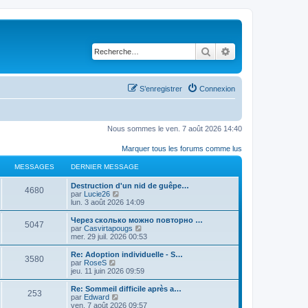
Rechercher
Recherche avancé
S’enregistrer
Connexion
Nous sommes le ven. 7 août 2026 14:40
Marquer tous les forums comme lus
MESSAGES
DERNIER MESSAGE
Destruction d'un nid de guêpe…
4680
V
par
Lucie26
o
lun. 3 août 2026 14:09
i
r
Через сколько можно повторно …
5047
l
V
par
Casvirtapougs
e
o
mer. 29 juil. 2026 00:53
d
i
e
r
Re: Adoption individuelle - S…
3580
r
l
V
par
RoseS
n
e
o
jeu. 11 juin 2026 09:59
i
d
i
e
e
r
Re: Sommeil difficile après a…
r
253
r
l
V
par
Edward
m
n
e
o
ven. 7 août 2026 09:57