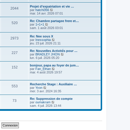
e
i
d
i
s
e
e
r
Projet d’expatriation et vie …
s
r
2044
r
l
V
par
hatchi356
a
m
n
e
o
mar. 14 avr. 2026 07:01
g
e
i
d
i
e
s
e
e
r
Re: Chambre partagee frere et…
s
r
520
r
l
V
par
1+1+1
a
m
n
e
o
sam. 1 août 2026 03:01
g
e
i
d
i
e
s
e
e
r
Re: Nee sous X
s
r
r
2973
l
V
par
Inessophia
a
m
n
e
o
jeu. 23 juil. 2026 21:11
g
e
i
d
i
e
s
e
e
r
Re: Nouvelles Activités pour …
s
r
r
227
l
V
par
BRADLEY JHON
a
m
n
e
o
lun. 6 juil. 2026 05:20
g
e
i
d
i
e
s
e
e
r
bonjour, papa au foyer de jum…
s
r
152
r
l
V
par
Fan_Ethan
a
m
n
e
o
mar. 4 août 2026 19:57
g
e
i
d
i
e
s
e
e
r
s
r
r
l
a
Recherche Stage : Auxiliaire …
m
n
553
e
g
V
par
Yvon
e
i
d
e
o
mer. 3 avr. 2024 16:35
s
e
e
i
s
r
r
r
Re: Suppression de compte
a
m
n
73
l
V
par
oumakram
g
e
i
e
o
sam. 4 juil. 2026 13:44
e
s
e
d
i
s
r
e
r
a
m
r
l
g
e
n
e
e
s
i
d
s
e
e
a
r
r