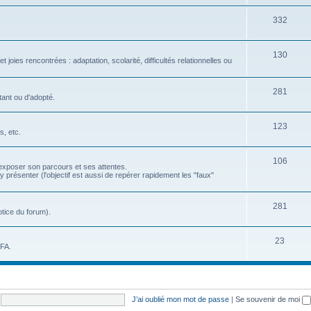
332
130
 joies rencontrées : adaptation, scolarité, difficultés relationnelles ou
281
ant ou d'adopté.
123
, etc.
106
exposer son parcours et ses attentes.
résenter (l'objectif est aussi de repérer rapidement les "faux"
281
tice du forum).
23
EFA.
J’ai oublié mon mot de passe
|
Se souvenir de moi