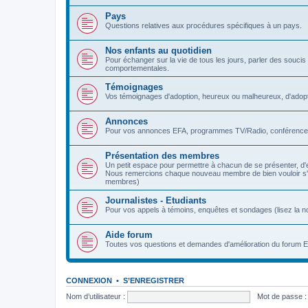
Pays
Questions relatives aux procédures spécifiques à un pays.
Nos enfants au quotidien
Pour échanger sur la vie de tous les jours, parler des soucis et
comportementales.
Témoignages
Vos témoignages d'adoption, heureux ou malheureux, d'adopt
Annonces
Pour vos annonces EFA, programmes TV/Radio, conférences
Présentation des membres
Un petit espace pour permettre à chacun de se présenter, d'
Nous remercions chaque nouveau membre de bien vouloir s'y p
membres)
Journalistes - Etudiants
Pour vos appels à témoins, enquêtes et sondages (lisez la no
Aide forum
Toutes vos questions et demandes d'amélioration du forum 
CONNEXION
•
S’ENREGISTRER
Nom d’utilisateur :
Mot de passe :