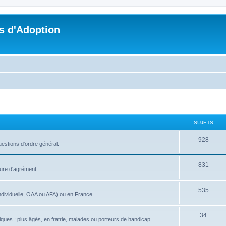
s d'Adoption
SUJETS
928
uestions d'ordre général.
831
dure d'agrément
535
ndividuelle, OAA ou AFA) ou en France.
34
iques : plus âgés, en fratrie, malades ou porteurs de handicap