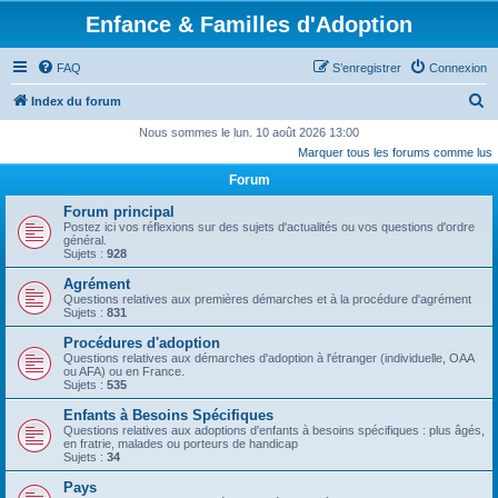
Enfance & Familles d'Adoption
FAQ
S’enregistrer
Connexion
R
Index du forum
e
Nous sommes le lun. 10 août 2026 13:00
Marquer tous les forums comme lus
c
Forum
h
e
Forum principal
Postez ici vos réflexions sur des sujets d'actualités ou vos questions d'ordre
r
général.
Sujets :
928
c
Agrément
h
Questions relatives aux premières démarches et à la procédure d'agrément
Sujets :
831
e
r
Procédures d'adoption
Questions relatives aux démarches d'adoption à l'étranger (individuelle, OAA
ou AFA) ou en France.
Sujets :
535
Enfants à Besoins Spécifiques
Questions relatives aux adoptions d'enfants à besoins spécifiques : plus âgés,
en fratrie, malades ou porteurs de handicap
Sujets :
34
Pays