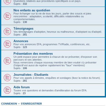
Questions relatives aux procédures spécifiques à un pays.
Sujets :
332
Nos enfants au quotidien
Pour échanger sur la vie de tous les jours, parler des soucis et joies
rencontrées : adaptation, scolarité, difficultés relationnelles ou
comportementales.
Sujets :
130
Témoignages
Vos témoignages d'adoption, heureux ou malheureux, d'adoptant ou d'adopté.
Sujets :
281
Annonces
Pour vos annonces EFA, programmes TV/Radio, conférences, etc.
Sujets :
123
Présentation des membres
Un petit espace pour permettre à chacun de se présenter, d'exposer son
parcours et ses attentes.
Nous remercions chaque nouveau membre de bien vouloir s'y présenter
(l'objectif est aussi de repérer rapidement les "faux" membres)
Sujets :
106
Journalistes - Etudiants
Pour vos appels à témoins, enquêtes et sondages (lisez la notice du forum).
Sujets :
281
Aide forum
Toutes vos questions et demandes d'amélioration du forum EFA.
Sujets :
23
CONNEXION
•
S’ENREGISTRER