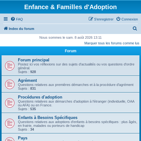
Enfance & Familles d'Adoption
FAQ
S’enregistrer
Connexion
R
Index du forum
e
Nous sommes le sam. 8 août 2026 13:11
Marquer tous les forums comme lus
c
Forum
h
e
Forum principal
Postez ici vos réflexions sur des sujets d'actualités ou vos questions d'ordre
r
général.
Sujets :
928
c
Agrément
h
Questions relatives aux premières démarches et à la procédure d'agrément
Sujets :
831
e
r
Procédures d'adoption
Questions relatives aux démarches d'adoption à l'étranger (individuelle, OAA
ou AFA) ou en France.
Sujets :
535
Enfants à Besoins Spécifiques
Questions relatives aux adoptions d'enfants à besoins spécifiques : plus âgés,
en fratrie, malades ou porteurs de handicap
Sujets :
34
Pays