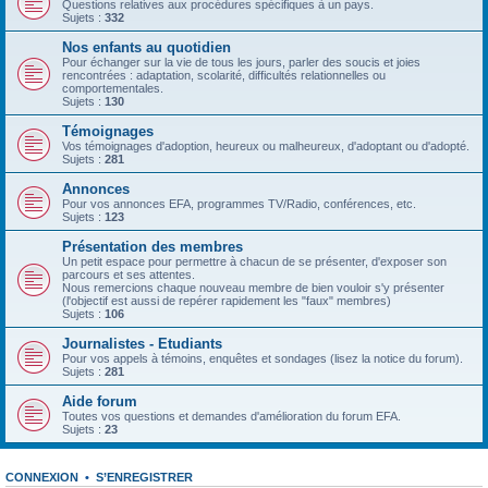
Questions relatives aux procédures spécifiques à un pays.
Sujets :
332
Nos enfants au quotidien
Pour échanger sur la vie de tous les jours, parler des soucis et joies
rencontrées : adaptation, scolarité, difficultés relationnelles ou
comportementales.
Sujets :
130
Témoignages
Vos témoignages d'adoption, heureux ou malheureux, d'adoptant ou d'adopté.
Sujets :
281
Annonces
Pour vos annonces EFA, programmes TV/Radio, conférences, etc.
Sujets :
123
Présentation des membres
Un petit espace pour permettre à chacun de se présenter, d'exposer son
parcours et ses attentes.
Nous remercions chaque nouveau membre de bien vouloir s'y présenter
(l'objectif est aussi de repérer rapidement les "faux" membres)
Sujets :
106
Journalistes - Etudiants
Pour vos appels à témoins, enquêtes et sondages (lisez la notice du forum).
Sujets :
281
Aide forum
Toutes vos questions et demandes d'amélioration du forum EFA.
Sujets :
23
CONNEXION
•
S’ENREGISTRER