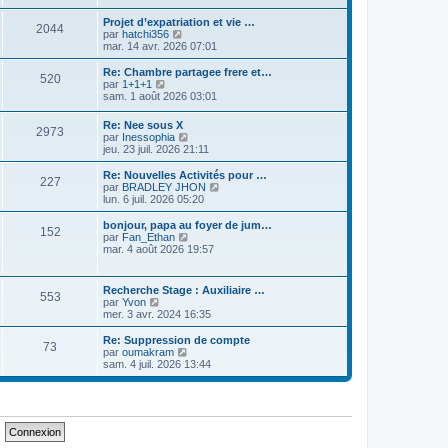
e
i
d
i
s
e
e
r
Projet d’expatriation et vie …
s
r
2044
r
l
V
par
hatchi356
a
m
n
e
o
mar. 14 avr. 2026 07:01
g
e
i
d
i
e
s
e
e
r
Re: Chambre partagee frere et…
s
r
520
r
l
V
par
1+1+1
a
m
n
e
o
sam. 1 août 2026 03:01
g
e
i
d
i
e
s
e
e
r
Re: Nee sous X
s
r
r
2973
l
V
par
Inessophia
a
m
n
e
o
jeu. 23 juil. 2026 21:11
g
e
i
d
i
e
s
e
e
r
Re: Nouvelles Activités pour …
s
r
r
227
l
V
par
BRADLEY JHON
a
m
n
e
o
lun. 6 juil. 2026 05:20
g
e
i
d
i
e
s
e
e
r
bonjour, papa au foyer de jum…
s
r
152
r
l
V
par
Fan_Ethan
a
m
n
e
o
mar. 4 août 2026 19:57
g
e
i
d
i
e
s
e
e
r
s
r
r
l
a
Recherche Stage : Auxiliaire …
m
n
553
e
g
V
par
Yvon
e
i
d
e
o
mer. 3 avr. 2024 16:35
s
e
e
i
s
r
r
r
Re: Suppression de compte
a
m
n
73
l
V
par
oumakram
g
e
i
e
o
sam. 4 juil. 2026 13:44
e
s
e
d
i
s
r
e
r
a
m
r
l
g
e
n
e
e
s
i
d
s
e
e
a
r
r