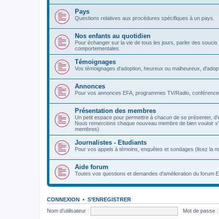
Pays
Questions relatives aux procédures spécifiques à un pays.
Nos enfants au quotidien
Pour échanger sur la vie de tous les jours, parler des soucis et
comportementales.
Témoignages
Vos témoignages d'adoption, heureux ou malheureux, d'adopt
Annonces
Pour vos annonces EFA, programmes TV/Radio, conférences
Présentation des membres
Un petit espace pour permettre à chacun de se présenter, d'
Nous remercions chaque nouveau membre de bien vouloir s'y p
membres)
Journalistes - Etudiants
Pour vos appels à témoins, enquêtes et sondages (lisez la no
Aide forum
Toutes vos questions et demandes d'amélioration du forum 
CONNEXION
•
S’ENREGISTRER
Nom d’utilisateur :
Mot de passe :