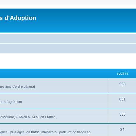
s d'Adoption
SUJETS
928
uestions d'ordre général.
831
dure d'agrément
535
ndividuelle, OAA ou AFA) ou en France.
34
iques : plus âgés, en fratrie, malades ou porteurs de handicap