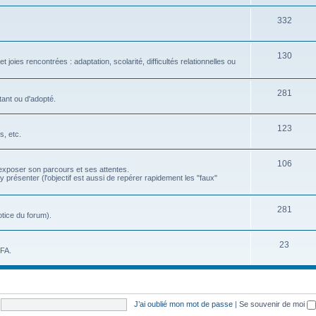
332
130
 joies rencontrées : adaptation, scolarité, difficultés relationnelles ou
281
ant ou d'adopté.
123
, etc.
106
exposer son parcours et ses attentes.
résenter (l'objectif est aussi de repérer rapidement les "faux"
281
tice du forum).
23
EFA.
J’ai oublié mon mot de passe
|
Se souvenir de moi