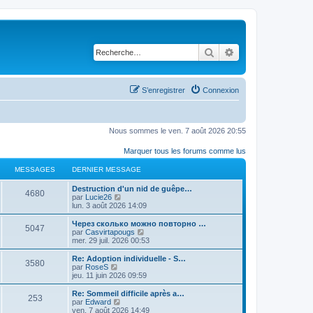
Rechercher
Recherche avancé
S’enregistrer
Connexion
Nous sommes le ven. 7 août 2026 20:55
Marquer tous les forums comme lus
MESSAGES
DERNIER MESSAGE
Destruction d'un nid de guêpe…
4680
V
par
Lucie26
o
lun. 3 août 2026 14:09
i
r
Через сколько можно повторно …
5047
l
V
par
Casvirtapougs
e
o
mer. 29 juil. 2026 00:53
d
i
e
r
Re: Adoption individuelle - S…
3580
r
l
V
par
RoseS
n
e
o
jeu. 11 juin 2026 09:59
i
d
i
e
e
r
Re: Sommeil difficile après a…
r
253
r
l
V
par
Edward
m
n
e
o
ven. 7 août 2026 14:49