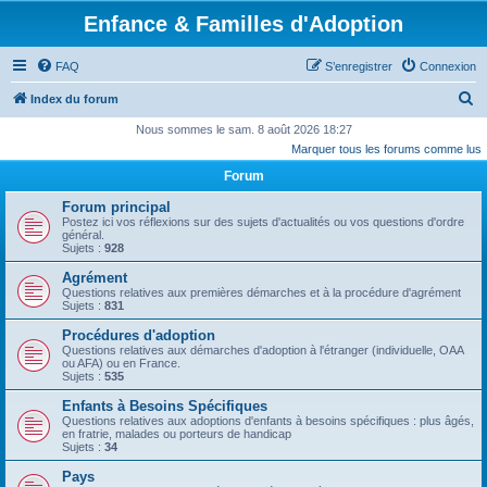
Enfance & Familles d'Adoption
FAQ
S’enregistrer
Connexion
R
Index du forum
e
Nous sommes le sam. 8 août 2026 18:27
Marquer tous les forums comme lus
c
Forum
h
e
Forum principal
Postez ici vos réflexions sur des sujets d'actualités ou vos questions d'ordre
r
général.
Sujets :
928
c
Agrément
h
Questions relatives aux premières démarches et à la procédure d'agrément
Sujets :
831
e
r
Procédures d'adoption
Questions relatives aux démarches d'adoption à l'étranger (individuelle, OAA
ou AFA) ou en France.
Sujets :
535
Enfants à Besoins Spécifiques
Questions relatives aux adoptions d'enfants à besoins spécifiques : plus âgés,
en fratrie, malades ou porteurs de handicap
Sujets :
34
Pays