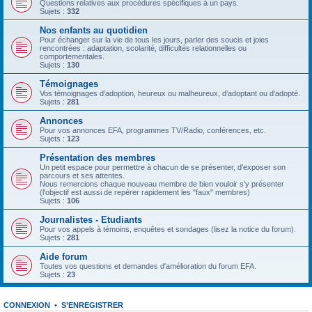
Questions relatives aux procédures spécifiques à un pays.
Sujets :
332
Nos enfants au quotidien
Pour échanger sur la vie de tous les jours, parler des soucis et joies
rencontrées : adaptation, scolarité, difficultés relationnelles ou
comportementales.
Sujets :
130
Témoignages
Vos témoignages d'adoption, heureux ou malheureux, d'adoptant ou d'adopté.
Sujets :
281
Annonces
Pour vos annonces EFA, programmes TV/Radio, conférences, etc.
Sujets :
123
Présentation des membres
Un petit espace pour permettre à chacun de se présenter, d'exposer son
parcours et ses attentes.
Nous remercions chaque nouveau membre de bien vouloir s'y présenter
(l'objectif est aussi de repérer rapidement les "faux" membres)
Sujets :
106
Journalistes - Etudiants
Pour vos appels à témoins, enquêtes et sondages (lisez la notice du forum).
Sujets :
281
Aide forum
Toutes vos questions et demandes d'amélioration du forum EFA.
Sujets :
23
CONNEXION
•
S’ENREGISTRER