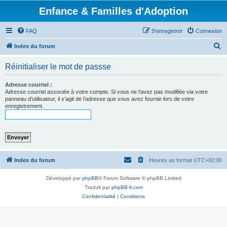
Enfance & Familles d'Adoption
FAQ
S’enregistrer
Connexion
R
Index du forum
e
Réinitialiser le mot de passse
c
h
Adresse courriel :
Adresse courriel associée à votre compte. Si vous ne l’avez pas modifiée via votre
e
panneau d’utilisateur, il s’agit de l’adresse que vous avez fournie lors de votre
enregistrement.
r
c
h
e
r
Index du forum
Heures au format
UTC+02:00
Développé par
phpBB
® Forum Software © phpBB Limited
Traduit par
phpBB-fr.com
Confidentialité
|
Conditions