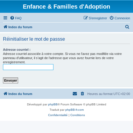
Enfance & Familles d'Adoption
FAQ
S’enregistrer
Connexion
R
Index du forum
e
Réinitialiser le mot de passse
c
h
Adresse courriel :
Adresse courriel associée à votre compte. Si vous ne l’avez pas modifiée via votre
e
panneau d’utilisateur, il s’agit de l’adresse que vous avez fournie lors de votre
enregistrement.
r
c
h
e
r
Index du forum
Heures au format
UTC+02:00
Développé par
phpBB
® Forum Software © phpBB Limited
Traduit par
phpBB-fr.com
Confidentialité
|
Conditions