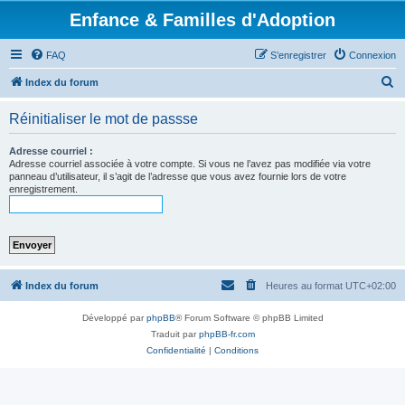
Enfance & Familles d'Adoption
FAQ
S’enregistrer
Connexion
R
Index du forum
e
Réinitialiser le mot de passse
c
h
Adresse courriel :
Adresse courriel associée à votre compte. Si vous ne l’avez pas modifiée via votre
e
panneau d’utilisateur, il s’agit de l’adresse que vous avez fournie lors de votre
enregistrement.
r
c
h
e
r
Index du forum
Heures au format
UTC+02:00
Développé par
phpBB
® Forum Software © phpBB Limited
Traduit par
phpBB-fr.com
Confidentialité
|
Conditions