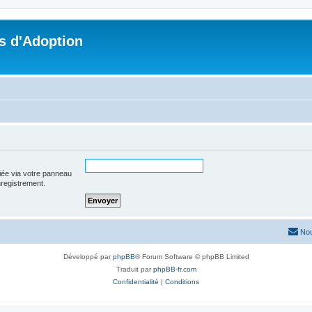
s d'Adoption
iée via votre panneau
enregistrement.
Nou
Développé par
phpBB
® Forum Software © phpBB Limited
Traduit par
phpBB-fr.com
Confidentialité
|
Conditions