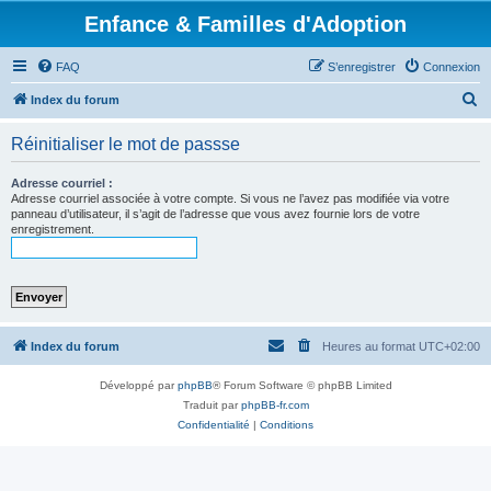
Enfance & Familles d'Adoption
FAQ
S’enregistrer
Connexion
R
Index du forum
e
Réinitialiser le mot de passse
c
h
Adresse courriel :
Adresse courriel associée à votre compte. Si vous ne l’avez pas modifiée via votre
e
panneau d’utilisateur, il s’agit de l’adresse que vous avez fournie lors de votre
enregistrement.
r
c
h
e
r
Index du forum
Heures au format
UTC+02:00
Développé par
phpBB
® Forum Software © phpBB Limited
Traduit par
phpBB-fr.com
Confidentialité
|
Conditions