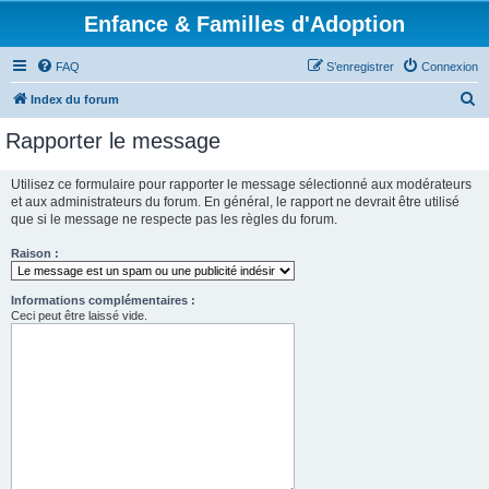
Enfance & Familles d'Adoption
FAQ
S’enregistrer
Connexion
R
Index du forum
e
Rapporter le message
c
h
Utilisez ce formulaire pour rapporter le message sélectionné aux modérateurs
et aux administrateurs du forum. En général, le rapport ne devrait être utilisé
e
que si le message ne respecte pas les règles du forum.
r
Raison :
c
h
Informations complémentaires :
e
Ceci peut être laissé vide.
r