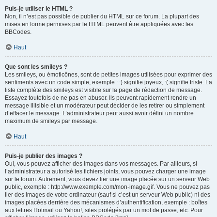
Puis-je utiliser le HTML ?
Non, il n’est pas possible de publier du HTML sur ce forum. La plupart des
mises en forme permises par le HTML peuvent être appliquées avec les
BBCodes.
Haut
Que sont les smileys ?
Les smileys, ou émoticônes, sont de petites images utilisées pour exprimer des
sentiments avec un code simple, exemple : :) signifie joyeux, :( signifie triste. La
liste complète des smileys est visible sur la page de rédaction de message.
Essayez toutefois de ne pas en abuser. Ils peuvent rapidement rendre un
message illisible et un modérateur peut décider de les retirer ou simplement
d’effacer le message. L’administrateur peut aussi avoir défini un nombre
maximum de smileys par message.
Haut
Puis-je publier des images ?
Oui, vous pouvez afficher des images dans vos messages. Par ailleurs, si
l’administrateur a autorisé les fichiers joints, vous pouvez charger une image
sur le forum. Autrement, vous devez lier une image placée sur un serveur Web
public, exemple : http://www.exemple.com/mon-image.gif. Vous ne pouvez pas
lier des images de votre ordinateur (sauf si c’est un serveur Web public) ni des
images placées derrière des mécanismes d’authentification, exemple : boîtes
aux lettres Hotmail ou Yahoo!, sites protégés par un mot de passe, etc. Pour