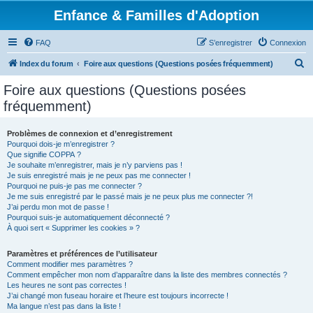
Enfance & Familles d'Adoption
FAQ
S’enregistrer
Connexion
R
Index du forum
Foire aux questions (Questions posées fréquemment)
e
Foire aux questions (Questions posées
c
fréquemment)
h
e
Problèmes de connexion et d’enregistrement
Pourquoi dois-je m’enregistrer ?
r
Que signifie COPPA ?
c
Je souhaite m’enregistrer, mais je n’y parviens pas !
Je suis enregistré mais je ne peux pas me connecter !
h
Pourquoi ne puis-je pas me connecter ?
Je me suis enregistré par le passé mais je ne peux plus me connecter ?!
e
J’ai perdu mon mot de passe !
r
Pourquoi suis-je automatiquement déconnecté ?
À quoi sert « Supprimer les cookies » ?
Paramètres et préférences de l’utilisateur
Comment modifier mes paramètres ?
Comment empêcher mon nom d’apparaître dans la liste des membres connectés ?
Les heures ne sont pas correctes !
J’ai changé mon fuseau horaire et l’heure est toujours incorrecte !
Ma langue n’est pas dans la liste !