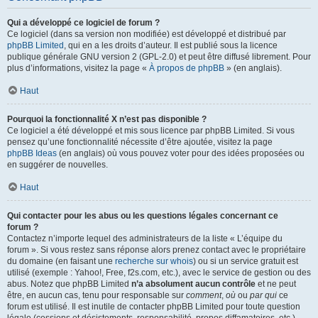
Qui a développé ce logiciel de forum ?
Ce logiciel (dans sa version non modifiée) est développé et distribué par
phpBB Limited
, qui en a les droits d’auteur. Il est publié sous la licence
publique générale GNU version 2 (GPL-2.0) et peut être diffusé librement. Pour
plus d’informations, visitez la page «
À propos de phpBB
» (en anglais).
Haut
Pourquoi la fonctionnalité X n’est pas disponible ?
Ce logiciel a été développé et mis sous licence par phpBB Limited. Si vous
pensez qu’une fonctionnalité nécessite d’être ajoutée, visitez la page
phpBB Ideas
(en anglais) où vous pouvez voter pour des idées proposées ou
en suggérer de nouvelles.
Haut
Qui contacter pour les abus ou les questions légales concernant ce
forum ?
Contactez n’importe lequel des administrateurs de la liste « L’équipe du
forum ». Si vous restez sans réponse alors prenez contact avec le propriétaire
du domaine (en faisant une
recherche sur whois
) ou si un service gratuit est
utilisé (exemple : Yahoo!, Free, f2s.com, etc.), avec le service de gestion ou des
abus. Notez que phpBB Limited
n’a absolument aucun contrôle
et ne peut
être, en aucun cas, tenu pour responsable sur
comment
,
où
ou
par qui
ce
forum est utilisé. Il est inutile de contacter phpBB Limited pour toute question